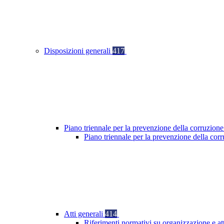
Disposizioni generali
417
Piano triennale per la prevenzione della corruzione
Piano triennale per la prevenzione della co
Atti generali
414
Riferimenti normativi su organizzazione e at