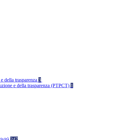
 e della trasparenza
3
rruzione e della trasparenza (PTPCT)
1
tività
247