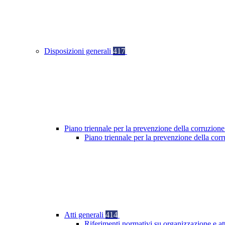
Disposizioni generali
417
Piano triennale per la prevenzione della corruzione
Piano triennale per la prevenzione della co
Atti generali
414
Riferimenti normativi su organizzazione e at