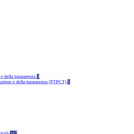
 e della trasparenza
3
rruzione e della trasparenza (PTPCT)
1
tività
247