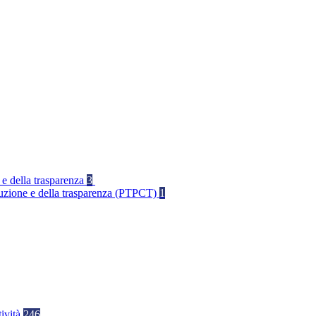
 e della trasparenza
3
rruzione e della trasparenza (PTPCT)
1
tività
246