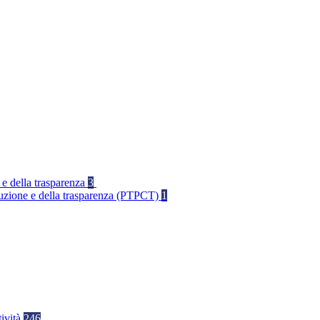
 e della trasparenza
3
rruzione e della trasparenza (PTPCT)
1
tività
246