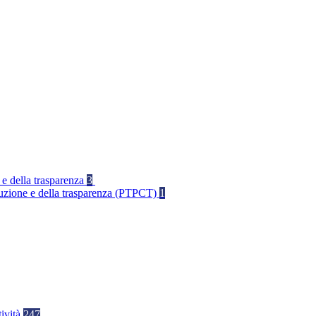
 e della trasparenza
3
rruzione e della trasparenza (PTPCT)
1
tività
247