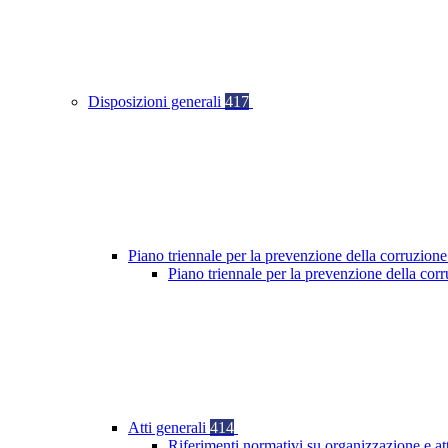
Disposizioni generali
417
Piano triennale per la prevenzione della corruzione
Piano triennale per la prevenzione della co
Atti generali
414
Riferimenti normativi su organizzazione e at