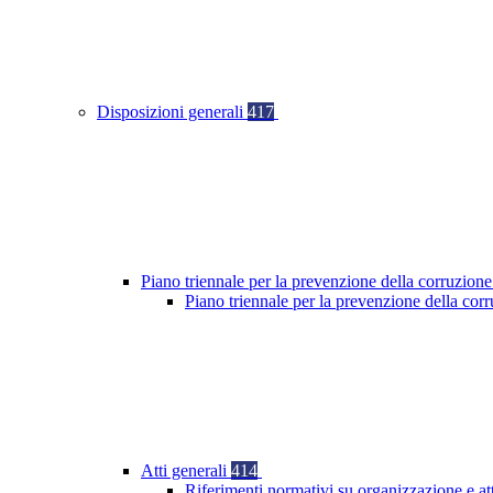
Disposizioni generali
417
Piano triennale per la prevenzione della corruzione
Piano triennale per la prevenzione della co
Atti generali
414
Riferimenti normativi su organizzazione e at