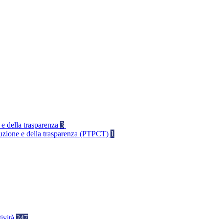
 e della trasparenza
3
rruzione e della trasparenza (PTPCT)
1
tività
247