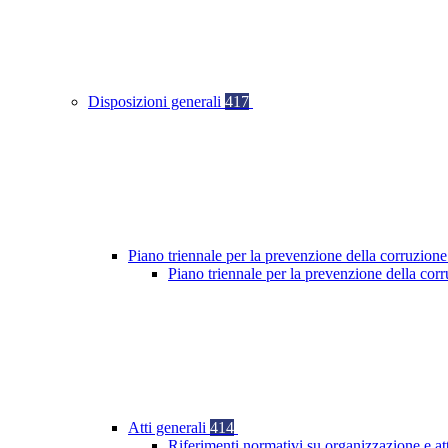
Disposizioni generali
417
Piano triennale per la prevenzione della corruzione
Piano triennale per la prevenzione della co
Atti generali
414
Riferimenti normativi su organizzazione e at