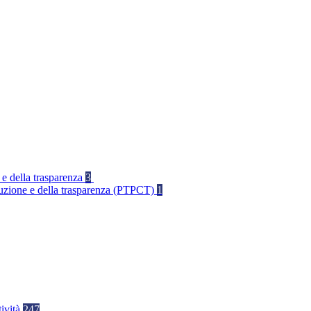
 e della trasparenza
3
rruzione e della trasparenza (PTPCT)
1
tività
247