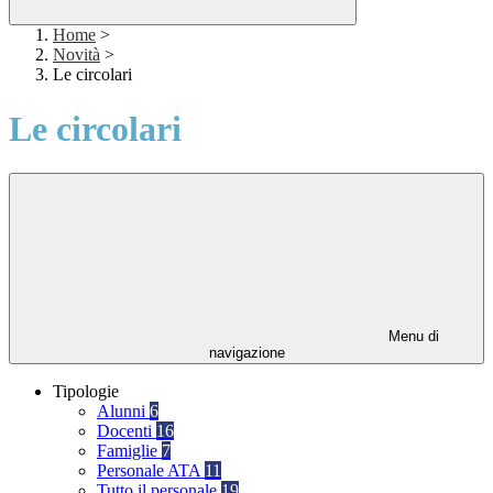
Home
>
Novità
>
Le circolari
Le circolari
Menu di
navigazione
Tipologie
Alunni
6
Docenti
16
Famiglie
7
Personale ATA
11
Tutto il personale
19