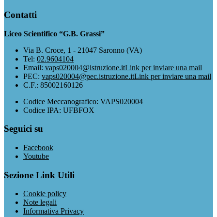
Contatti
Liceo Scientifico “G.B. Grassi”
Via B. Croce, 1 - 21047 Saronno (VA)
Tel:
02.9604104
Email:
vaps020004@istruzione.it
Link per inviare una mail
PEC:
vaps020004@pec.istruzione.it
Link per inviare una mail
C.F.: 85002160126
Codice Meccanografico: VAPS020004
Codice IPA: UFBFOX
Seguici su
Facebook
Youtube
Sezione Link Utili
Cookie policy
Note legali
Informativa Privacy