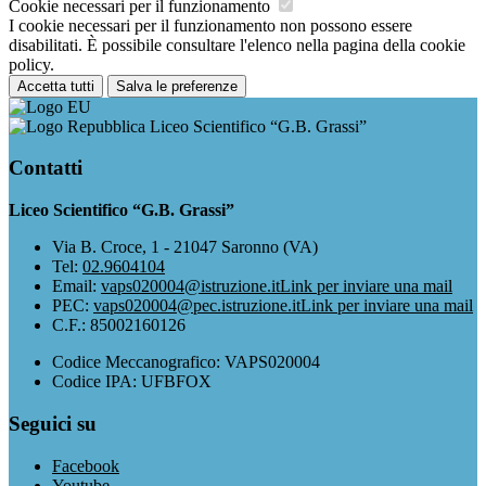
Cookie necessari per il funzionamento
I cookie necessari per il funzionamento non possono essere
disabilitati. È possibile consultare l'elenco nella pagina della cookie
policy.
Accetta tutti
Salva le preferenze
Liceo Scientifico “G.B. Grassi”
Contatti
Liceo Scientifico “G.B. Grassi”
Via B. Croce, 1 - 21047 Saronno (VA)
Tel:
02.9604104
Email:
vaps020004@istruzione.it
Link per inviare una mail
PEC:
vaps020004@pec.istruzione.it
Link per inviare una mail
C.F.: 85002160126
Codice Meccanografico: VAPS020004
Codice IPA: UFBFOX
Seguici su
Facebook
Youtube