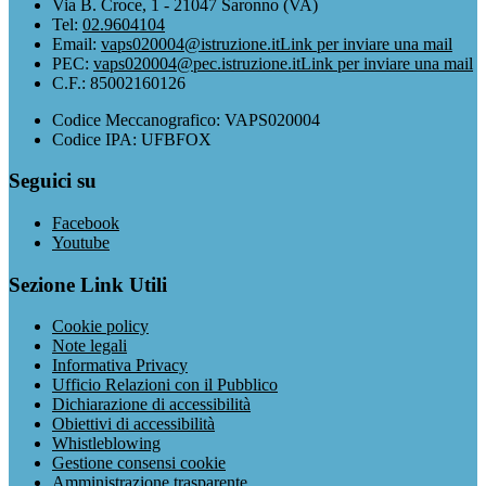
Via B. Croce, 1 - 21047 Saronno (VA)
Tel:
02.9604104
Email:
vaps020004@istruzione.it
Link per inviare una mail
PEC:
vaps020004@pec.istruzione.it
Link per inviare una mail
C.F.: 85002160126
Codice Meccanografico: VAPS020004
Codice IPA: UFBFOX
Seguici su
Facebook
Youtube
Sezione Link Utili
Cookie policy
Note legali
Informativa Privacy
Ufficio Relazioni con il Pubblico
Dichiarazione di accessibilità
Obiettivi di accessibilità
Whistleblowing
Gestione consensi cookie
Amministrazione trasparente