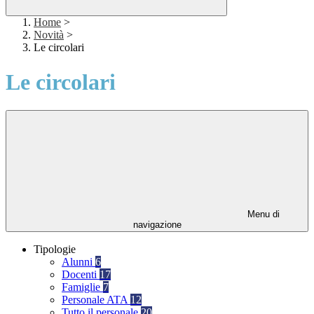
Home
>
Novità
>
Le circolari
Le circolari
Menu di
navigazione
Tipologie
Alunni
6
Docenti
17
Famiglie
7
Personale ATA
12
Tutto il personale
20