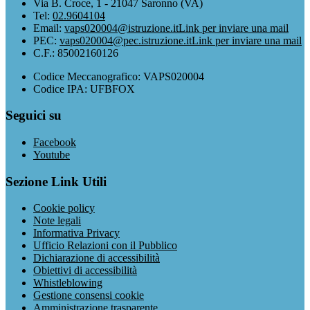
Via B. Croce, 1 - 21047 Saronno (VA)
Tel:
02.9604104
Email:
vaps020004@istruzione.it
Link per inviare una mail
PEC:
vaps020004@pec.istruzione.it
Link per inviare una mail
C.F.: 85002160126
Codice Meccanografico: VAPS020004
Codice IPA: UFBFOX
Seguici su
Facebook
Youtube
Sezione Link Utili
Cookie policy
Note legali
Informativa Privacy
Ufficio Relazioni con il Pubblico
Dichiarazione di accessibilità
Obiettivi di accessibilità
Whistleblowing
Gestione consensi cookie
Amministrazione trasparente