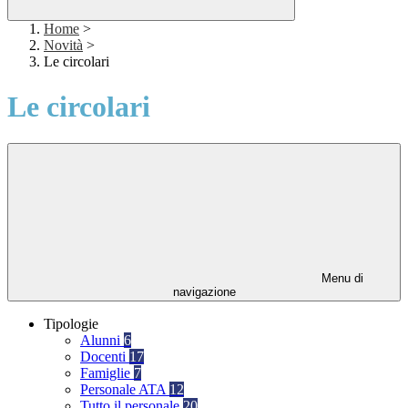
Home
>
Novità
>
Le circolari
Le circolari
Menu di
navigazione
Tipologie
Alunni
6
Docenti
17
Famiglie
7
Personale ATA
12
Tutto il personale
20