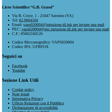
Liceo Scientifico “G.B. Grassi”
Via B. Croce, 1 - 21047 Saronno (VA)
Tel:
02.9604104
Email:
vaps020004@istruzione.it
Link per inviare una mail
PEC:
vaps020004@pec.istruzione.it
Link per inviare una mail
C.F.: 85002160126
Codice Meccanografico: VAPS020004
Codice IPA: UFBFOX
Seguici su
Facebook
Youtube
Sezione Link Utili
Cookie policy
Note legali
Informativa Privacy
Ufficio Relazioni con il Pubblico
Dichiarazione di accessibilità