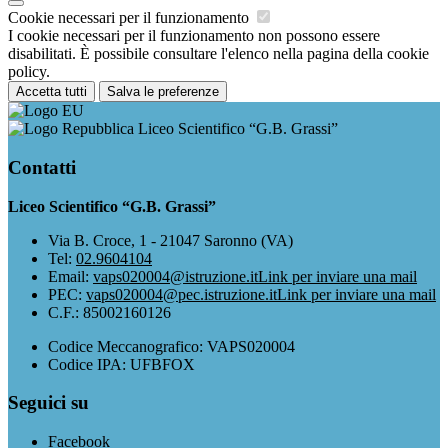
Cookie necessari per il funzionamento
I cookie necessari per il funzionamento non possono essere
disabilitati. È possibile consultare l'elenco nella pagina della cookie
policy.
Accetta tutti
Salva le preferenze
Liceo Scientifico “G.B. Grassi”
Contatti
Liceo Scientifico “G.B. Grassi”
Via B. Croce, 1 - 21047 Saronno (VA)
Tel:
02.9604104
Email:
vaps020004@istruzione.it
Link per inviare una mail
PEC:
vaps020004@pec.istruzione.it
Link per inviare una mail
C.F.: 85002160126
Codice Meccanografico: VAPS020004
Codice IPA: UFBFOX
Seguici su
Facebook