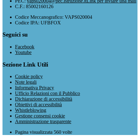
PEC:
vaps020004@pec.istruzione.it
Link per inviare una mail
C.F.: 85002160126
Codice Meccanografico: VAPS020004
Codice IPA: UFBFOX
Seguici su
Facebook
Youtube
Sezione Link Utili
Cookie policy
Note legali
Informativa Privacy
Ufficio Relazioni con il Pubblico
Dichiarazione di accessibilità
Obiettivi di accessibilità
Whistleblowing
Gestione consensi cookie
Amministrazione trasparente
Pagina visualizzata
560
volte