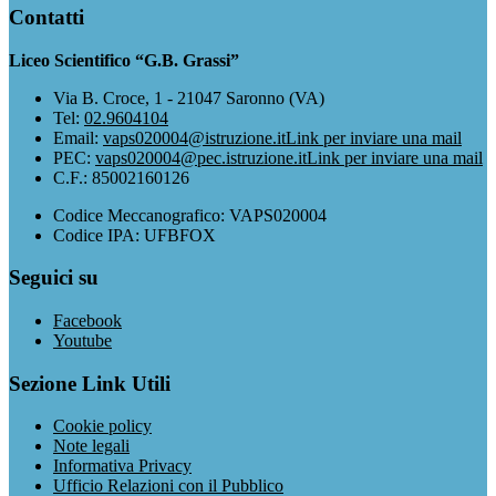
Contatti
Liceo Scientifico “G.B. Grassi”
Via B. Croce, 1 - 21047 Saronno (VA)
Tel:
02.9604104
Email:
vaps020004@istruzione.it
Link per inviare una mail
PEC:
vaps020004@pec.istruzione.it
Link per inviare una mail
C.F.: 85002160126
Codice Meccanografico: VAPS020004
Codice IPA: UFBFOX
Seguici su
Facebook
Youtube
Sezione Link Utili
Cookie policy
Note legali
Informativa Privacy
Ufficio Relazioni con il Pubblico