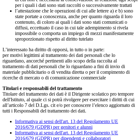
per i quali i dati sono stati raccolti o successivamente trattati
l’attestazione che le operazioni di cui alle lettere a) e b) sono
state portate a conoscenza, anche per quanto riguarda il loro
contenuto, di coloro ai quali i dati
sono stati comunicati o
diffusi, eccettuato il caso in cui tale adempimento si rivela
impossibile o comporta un impiego di mezzi manifestamente
sproporzionato rispetto al diritto tutelato
L’interessato ha diritto di opporsi, in tutto o in parte:
per motivi legittimi al trattamento dei dati personali che lo
riguardano, ancorché pertinenti allo scopo della raccolta al
trattamento di dati personali che lo riguardano a fini di invio di
materiale pubblicitario o di vendita diretta o per il compimento di
ricerche di mercato o di comunicazione commerciale
Titolari e responsabili del trattamento
Titolare del trattamento dei dati è il Dirigente scolatico pro tempore
dell'Istituto, al quale ci si potrà rivolgere per esercitare i diritti di cui
all’articolo 7 del D.Lgs. cit e/o per conoscere l’elenco aggiornato di
tutti i Responsabili del trattamento dei dati.
Informativa ai sensi dell'art. 13 del Regolamento UE
2016/679 (GDPR) per genitori e alunni
Informativa ai sensi dell'art. 13 del Regolamento UE
2016/679 (GDPR) per dipendenti e collaboratori