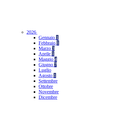
2026
Gennaio
1
Febbraio
1
Marzo
3
Aprile
1
Maggio
4
Giugno
7
Luglio
Agosto
1
Settembre
Ottobre
Novembre
Dicembre