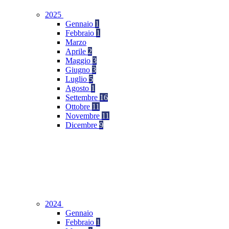
2025
Gennaio
1
Febbraio
1
Marzo
Aprile
2
Maggio
3
Giugno
3
Luglio
5
Agosto
1
Settembre
16
Ottobre
11
Novembre
11
Dicembre
9
2024
Gennaio
Febbraio
1