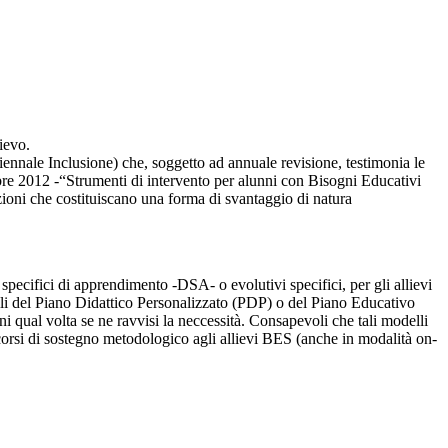
ievo.
iennale Inclusione) che, soggetto ad annuale revisione, testimonia le
bre 2012 -“Strumenti di intervento per alunni con Bisogni Educativi
tuazioni che costituiscano una forma di svantaggio di natura
 specifici di apprendimento -DSA- o evolutivi specifici, per gli allievi
delli del Piano Didattico Personalizzato (PDP) o del Piano Educativo
ni qual volta se ne ravvisi la neccessità. Consapevoli che tali modelli
corsi di sostegno metodologico agli allievi BES (anche in modalità on-