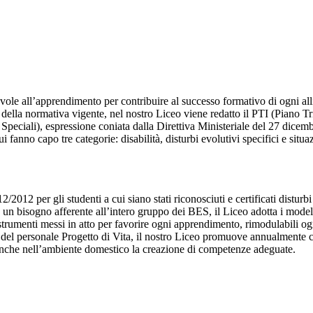
le all’apprendimento per contribuire al successo formativo di ogni all
della normativa vigente, nel nostro Liceo viene redatto il PTI (Piano Tr
 Speciali), espressione coniata dalla
Direttiva Ministeriale del 27 dicem
cui fanno capo tre categorie: disabilità, disturbi evolutivi specifici e si
012 per gli studenti a cui siano stati riconosciuti e certificati disturbi
iato un bisogno afferente all’intero gruppo dei BES, il Liceo adotta i mo
 strumenti messi in atto per favorire ogni apprendimento, rimodulabili og
i del personale Progetto di Vita, il nostro Liceo promuove annualmente 
a anche nell’ambiente domestico la creazione di competenze adeguate.