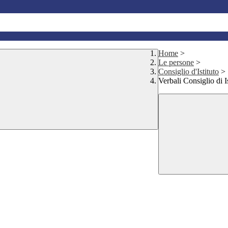
Home
>
Le persone
>
Consiglio d'Istituto
>
Verbali Consiglio di I