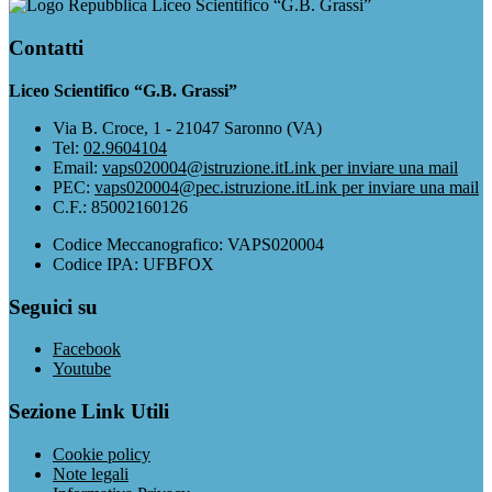
Liceo Scientifico “G.B. Grassi”
Contatti
Liceo Scientifico “G.B. Grassi”
Via B. Croce, 1 - 21047 Saronno (VA)
Tel:
02.9604104
Email:
vaps020004@istruzione.it
Link per inviare una mail
PEC:
vaps020004@pec.istruzione.it
Link per inviare una mail
C.F.: 85002160126
Codice Meccanografico: VAPS020004
Codice IPA: UFBFOX
Seguici su
Facebook
Youtube
Sezione Link Utili
Cookie policy
Note legali