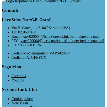
Liceo Scientifico “G.B. Grassi”
Contatti
Liceo Scientifico “G.B. Grassi”
Via B. Croce, 1 - 21047 Saronno (VA)
Tel:
02.9604104
Email:
vaps020004@istruzione.it
Link per inviare una mail
PEC:
vaps020004@pec.istruzione.it
Link per inviare una mail
C.F.: 85002160126
Codice Meccanografico: VAPS020004
Codice IPA: UFBFOX
Seguici su
Facebook
Youtube
Sezione Link Utili
Cookie policy
Note legali