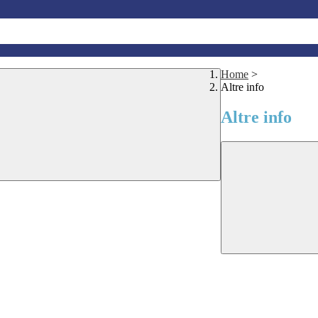
Home
>
Altre info
Altre info