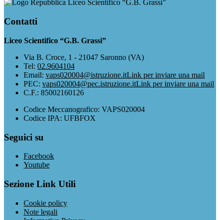
Liceo Scientifico “G.B. Grassi”
Contatti
Liceo Scientifico “G.B. Grassi”
Via B. Croce, 1 - 21047 Saronno (VA)
Tel:
02.9604104
Email:
vaps020004@istruzione.it
Link per inviare una mail
PEC:
vaps020004@pec.istruzione.it
Link per inviare una mail
C.F.: 85002160126
Codice Meccanografico: VAPS020004
Codice IPA: UFBFOX
Seguici su
Facebook
Youtube
Sezione Link Utili
Cookie policy
Note legali