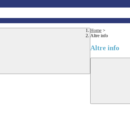
Home
>
Altre info
Altre info