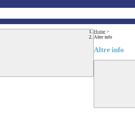
Home
>
Altre info
Altre info