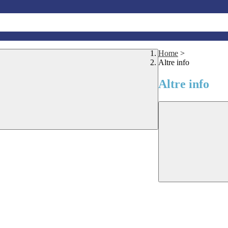
Home
>
Altre info
Altre info