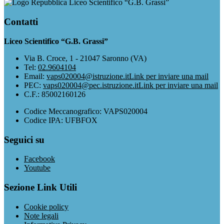
Liceo Scientifico “G.B. Grassi”
Contatti
Liceo Scientifico “G.B. Grassi”
Via B. Croce, 1 - 21047 Saronno (VA)
Tel:
02.9604104
Email:
vaps020004@istruzione.it
Link per inviare una mail
PEC:
vaps020004@pec.istruzione.it
Link per inviare una mail
C.F.: 85002160126
Codice Meccanografico: VAPS020004
Codice IPA: UFBFOX
Seguici su
Facebook
Youtube
Sezione Link Utili
Cookie policy
Note legali