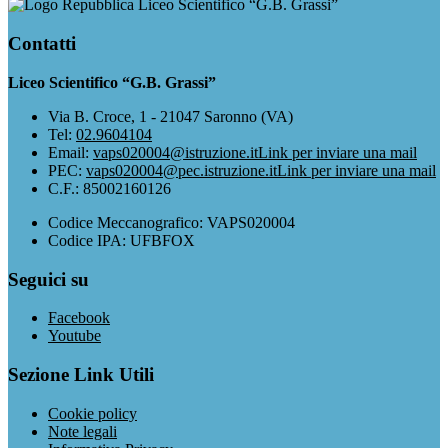
Liceo Scientifico “G.B. Grassi”
Contatti
Liceo Scientifico “G.B. Grassi”
Via B. Croce, 1 - 21047 Saronno (VA)
Tel:
02.9604104
Email:
vaps020004@istruzione.it
Link per inviare una mail
PEC:
vaps020004@pec.istruzione.it
Link per inviare una mail
C.F.: 85002160126
Codice Meccanografico: VAPS020004
Codice IPA: UFBFOX
Seguici su
Facebook
Youtube
Sezione Link Utili
Cookie policy
Note legali