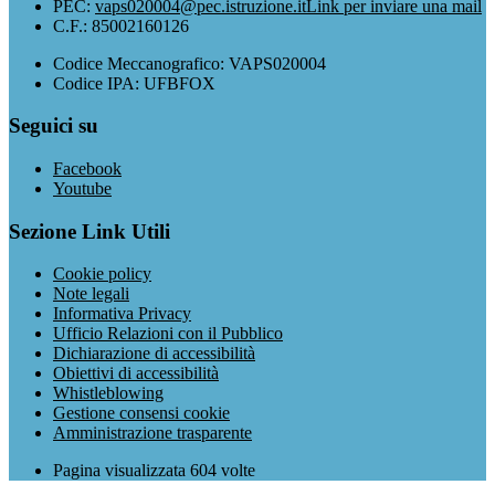
PEC:
vaps020004@pec.istruzione.it
Link per inviare una mail
C.F.: 85002160126
Codice Meccanografico: VAPS020004
Codice IPA: UFBFOX
Seguici su
Facebook
Youtube
Sezione Link Utili
Cookie policy
Note legali
Informativa Privacy
Ufficio Relazioni con il Pubblico
Dichiarazione di accessibilità
Obiettivi di accessibilità
Whistleblowing
Gestione consensi cookie
Amministrazione trasparente
Pagina visualizzata
604
volte