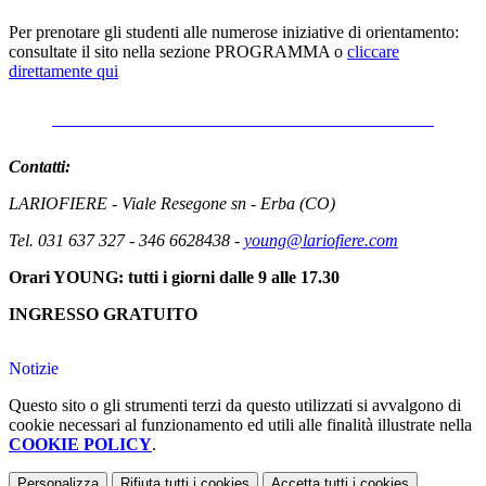
Per prenotare gli studenti alle numerose iniziative di orientamento:
consultate il sito nella sezione PROGRAMMA o
cliccare
direttamente qui
PROGRAMMA INIZIATIVE E PRENOTAZIONI
Contatti:
LARIOFIERE -
Viale Resegone sn -
Erba (CO)
Tel. 031 637 327 - 346 6628438 -
young@lariofiere.com
Orari YOUNG: tutti i giorni dalle 9 alle 17.30
INGRESSO GRATUITO
Notizie
Questo sito o gli strumenti terzi da questo utilizzati si avvalgono di
cookie necessari al funzionamento ed utili alle finalità illustrate nella
COOKIE POLICY
.
Personalizza
Rifiuta tutti
i cookies
Accetta tutti
i cookies