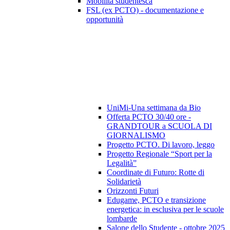
Mobilità studentesca
FSL (ex PCTO) - documentazione e
opportunità
UniMi-Una settimana da Bio
Offerta PCTO 30/40 ore -
GRANDTOUR a SCUOLA DI
GIORNALISMO
Progetto PCTO. Di lavoro, leggo
Progetto Regionale “Sport per la
Legalità”
Coordinate di Futuro: Rotte di
Solidarietà
Orizzonti Futuri
Edugame, PCTO e transizione
energetica: in esclusiva per le scuole
lombarde
Salone dello Studente - ottobre 2025