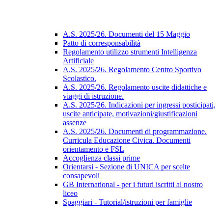
A.S. 2025/26. Documenti del 15 Maggio
Patto di corresponsabilità
Regolamento utilizzo strumenti Intelligenza
Artificiale
A.S. 2025/26. Regolamento Centro Sportivo
Scolastico.
A.S. 2025/26. Regolamento uscite didattiche e
viaggi di istruzione.
A.S. 2025/26. Indicazioni per ingressi posticipati,
uscite anticipate, motivazioni/giustificazioni
assenze
A.S. 2025/26. Documenti di programmazione.
Curricula Educazione Civica. Documenti
orientamento e FSL
Accoglienza classi prime
Orientarsi - Sezione di UNICA per scelte
consapevoli
GB International - per i futuri iscritti al nostro
liceo
Spaggiari - Tutorial/istruzioni per famiglie