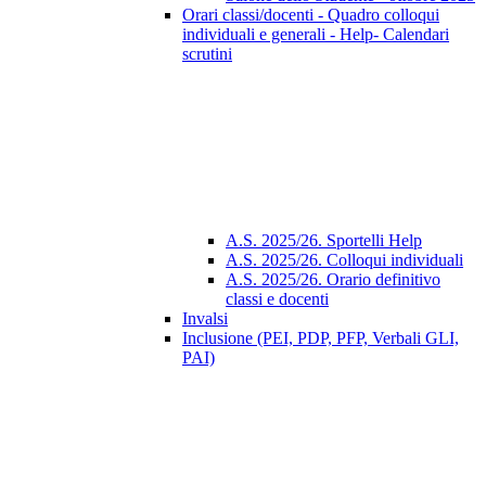
Orari classi/docenti - Quadro colloqui
individuali e generali - Help- Calendari
scrutini
A.S. 2025/26. Sportelli Help
A.S. 2025/26. Colloqui individuali
A.S. 2025/26. Orario definitivo
classi e docenti
Invalsi
Inclusione (PEI, PDP, PFP, Verbali GLI,
PAI)