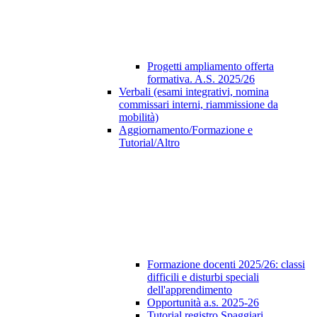
Progetti ampliamento offerta
formativa. A.S. 2025/26
Verbali (esami integrativi, nomina
commissari interni, riammissione da
mobilità)
Aggiornamento/Formazione e
Tutorial/Altro
Formazione docenti 2025/26: classi
difficili e disturbi speciali
dell'apprendimento
Opportunità a.s. 2025-26
Tutorial registro Spaggiari