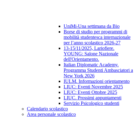
UniMi-Una settimana da Bio
Borse di studio per programmi di
mobilità studentesca internazionale
per l’anno scolastico 2026-27
13-15/11/2025, Lariofiere.
YOUNG: Salone Nazionale
dell'Orientamento.
Italian Diplomatic Academy.
Programma Studenti Ambasciatori a
New York 2026
IULM. Informazioni orientamento
LIUC: Eventi Novembre 2025
LIUC: Eventi Ottobre 2025
LIUC. Prossimi appuntamenti
Servizio Psicologico studenti
Calendario scolastico
Area personale scolastico