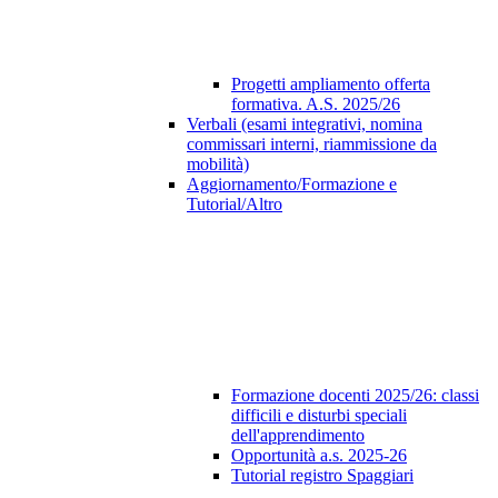
Progetti ampliamento offerta
formativa. A.S. 2025/26
Verbali (esami integrativi, nomina
commissari interni, riammissione da
mobilità)
Aggiornamento/Formazione e
Tutorial/Altro
Formazione docenti 2025/26: classi
difficili e disturbi speciali
dell'apprendimento
Opportunità a.s. 2025-26
Tutorial registro Spaggiari