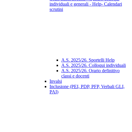
individuali e generali - Help- Calendari
scrutini
A.S. 2025/26. Sportelli Help
A.S. 2025/26. Colloqui individuali
A.S. 2025/26. Orario definitivo
classi e docenti
Invalsi
Inclusione (PEI, PDP, PFP, Verbali GLI,
PAI)