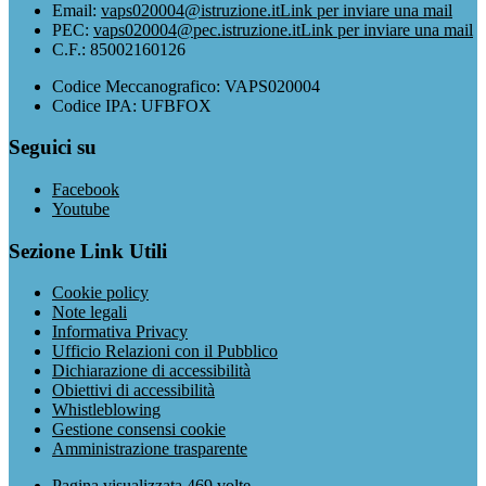
Email:
vaps020004@istruzione.it
Link per inviare una mail
PEC:
vaps020004@pec.istruzione.it
Link per inviare una mail
C.F.: 85002160126
Codice Meccanografico: VAPS020004
Codice IPA: UFBFOX
Seguici su
Facebook
Youtube
Sezione Link Utili
Cookie policy
Note legali
Informativa Privacy
Ufficio Relazioni con il Pubblico
Dichiarazione di accessibilità
Obiettivi di accessibilità
Whistleblowing
Gestione consensi cookie
Amministrazione trasparente
Pagina visualizzata
469
volte