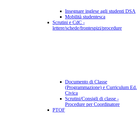
Insegnare inglese agli studenti DSA
Mobilità studentesca
Scrutini e CdC -
lettere/schede/frontespizi/procedure
Documento di Classe
(Programmazione) e Curriculum Ed.
Civica
Scrutini/Consigli di classe -
Procedure per Coordinatore
PTOF