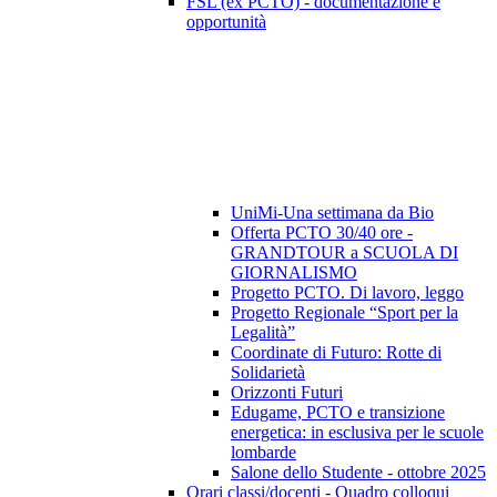
FSL (ex PCTO) - documentazione e
opportunità
UniMi-Una settimana da Bio
Offerta PCTO 30/40 ore -
GRANDTOUR a SCUOLA DI
GIORNALISMO
Progetto PCTO. Di lavoro, leggo
Progetto Regionale “Sport per la
Legalità”
Coordinate di Futuro: Rotte di
Solidarietà
Orizzonti Futuri
Edugame, PCTO e transizione
energetica: in esclusiva per le scuole
lombarde
Salone dello Studente - ottobre 2025
Orari classi/docenti - Quadro colloqui