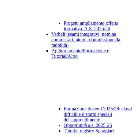
Progetti ampliamento offerta
formativa. A.S. 2025/26
Verbali (esami integrativi, nomina
commissari interni, riammissione da
mobilità)
Aggiornamento/Formazione e
Tutorial/Altro
Formazione docenti 2025/26: classi
difficili e disturbi speciali
dell'apprendimento
Opportunità a.s. 2025-26
Tutorial registro Spaggiari