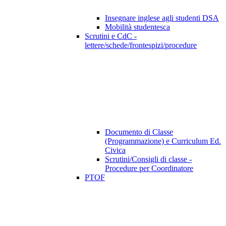
Insegnare inglese agli studenti DSA
Mobilità studentesca
Scrutini e CdC -
lettere/schede/frontespizi/procedure
Documento di Classe
(Programmazione) e Curriculum Ed.
Civica
Scrutini/Consigli di classe -
Procedure per Coordinatore
PTOF