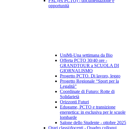
FSL (ex PCTO) - documentazione e
opportunità
UniMi-Una settimana da Bio
Offerta PCTO 30/40 ore -
GRANDTOUR a SCUOLA DI
GIORNALISMO
Progetto PCTO. Di lavoro, leggo
Progetto Regionale “Sport per la
Legalità”
Coordinate di Futuro: Rotte di
Solidarietà
Orizzonti Futuri
Edugame, PCTO e transizione
energetica: in esclusiva per le scuole
lombarde
Salone dello Studente - ottobre 2025
Orari classi/docenti - Quadro colloqui