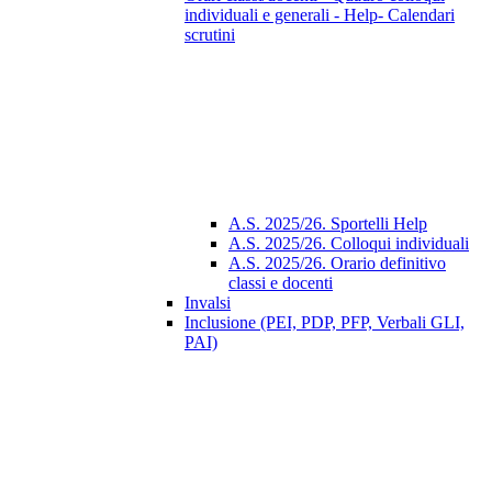
individuali e generali - Help- Calendari
scrutini
A.S. 2025/26. Sportelli Help
A.S. 2025/26. Colloqui individuali
A.S. 2025/26. Orario definitivo
classi e docenti
Invalsi
Inclusione (PEI, PDP, PFP, Verbali GLI,
PAI)