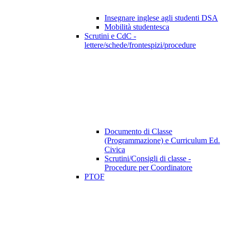
Insegnare inglese agli studenti DSA
Mobilità studentesca
Scrutini e CdC -
lettere/schede/frontespizi/procedure
Documento di Classe
(Programmazione) e Curriculum Ed.
Civica
Scrutini/Consigli di classe -
Procedure per Coordinatore
PTOF