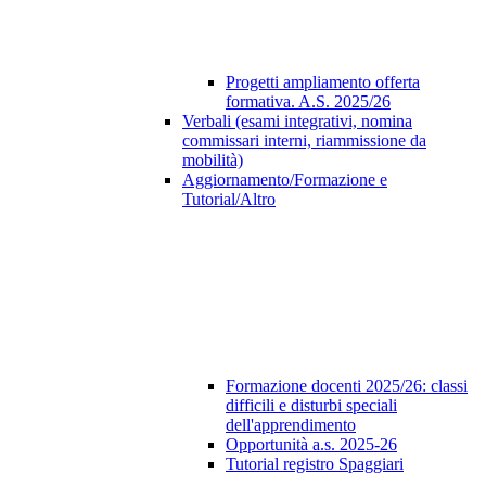
Progetti ampliamento offerta
formativa. A.S. 2025/26
Verbali (esami integrativi, nomina
commissari interni, riammissione da
mobilità)
Aggiornamento/Formazione e
Tutorial/Altro
Formazione docenti 2025/26: classi
difficili e disturbi speciali
dell'apprendimento
Opportunità a.s. 2025-26
Tutorial registro Spaggiari