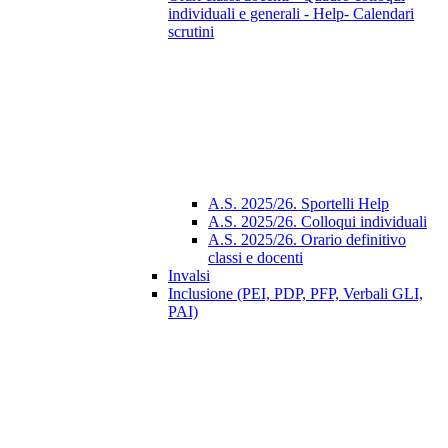
individuali e generali - Help- Calendari
scrutini
A.S. 2025/26. Sportelli Help
A.S. 2025/26. Colloqui individuali
A.S. 2025/26. Orario definitivo
classi e docenti
Invalsi
Inclusione (PEI, PDP, PFP, Verbali GLI,
PAI)