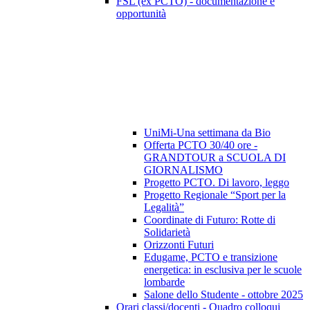
FSL (ex PCTO) - documentazione e
opportunità
UniMi-Una settimana da Bio
Offerta PCTO 30/40 ore -
GRANDTOUR a SCUOLA DI
GIORNALISMO
Progetto PCTO. Di lavoro, leggo
Progetto Regionale “Sport per la
Legalità”
Coordinate di Futuro: Rotte di
Solidarietà
Orizzonti Futuri
Edugame, PCTO e transizione
energetica: in esclusiva per le scuole
lombarde
Salone dello Studente - ottobre 2025
Orari classi/docenti - Quadro colloqui