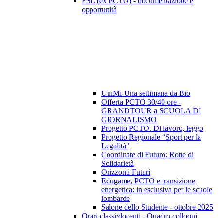
FSL (ex PCTO) - documentazione e
opportunità
UniMi-Una settimana da Bio
Offerta PCTO 30/40 ore -
GRANDTOUR a SCUOLA DI
GIORNALISMO
Progetto PCTO. Di lavoro, leggo
Progetto Regionale “Sport per la
Legalità”
Coordinate di Futuro: Rotte di
Solidarietà
Orizzonti Futuri
Edugame, PCTO e transizione
energetica: in esclusiva per le scuole
lombarde
Salone dello Studente - ottobre 2025
Orari classi/docenti - Quadro colloqui