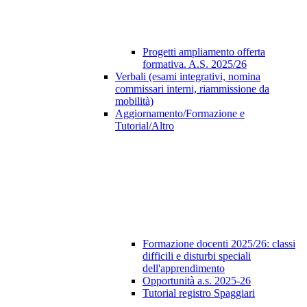
Progetti ampliamento offerta
formativa. A.S. 2025/26
Verbali (esami integrativi, nomina
commissari interni, riammissione da
mobilità)
Aggiornamento/Formazione e
Tutorial/Altro
Formazione docenti 2025/26: classi
difficili e disturbi speciali
dell'apprendimento
Opportunità a.s. 2025-26
Tutorial registro Spaggiari