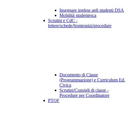
Insegnare inglese agli studenti DSA
Mobilità studentesca
Scrutini e CdC -
lettere/schede/frontespizi/procedure
Documento di Classe
(Programmazione) e Curriculum Ed.
Civica
Scrutini/Consigli di classe -
Procedure per Coordinatore
PTOF