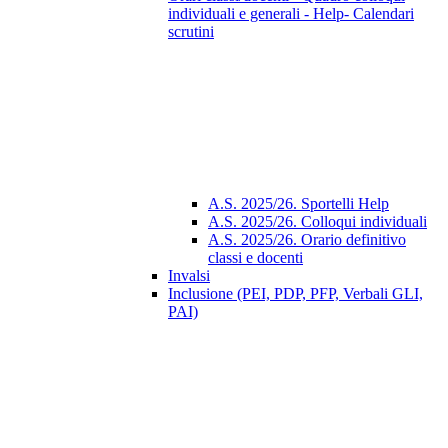
individuali e generali - Help- Calendari
scrutini
A.S. 2025/26. Sportelli Help
A.S. 2025/26. Colloqui individuali
A.S. 2025/26. Orario definitivo
classi e docenti
Invalsi
Inclusione (PEI, PDP, PFP, Verbali GLI,
PAI)