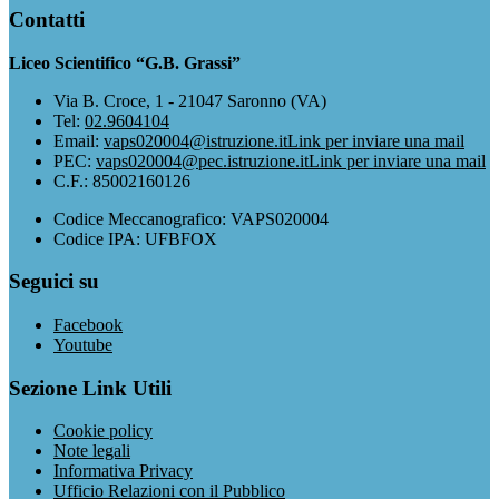
Contatti
Liceo Scientifico “G.B. Grassi”
Via B. Croce, 1 - 21047 Saronno (VA)
Tel:
02.9604104
Email:
vaps020004@istruzione.it
Link per inviare una mail
PEC:
vaps020004@pec.istruzione.it
Link per inviare una mail
C.F.: 85002160126
Codice Meccanografico: VAPS020004
Codice IPA: UFBFOX
Seguici su
Facebook
Youtube
Sezione Link Utili
Cookie policy
Note legali
Informativa Privacy
Ufficio Relazioni con il Pubblico