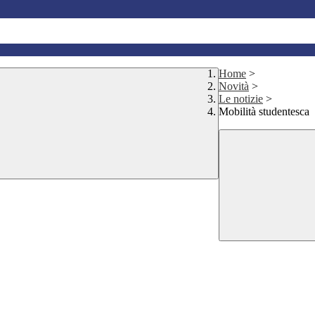
Home
>
Novità
>
Le notizie
>
Mobilità studentesca