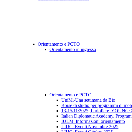
Orientamento e PCTO
Orientamento in ingresso
Orientamento e PCTO
UniMi-Una settimana da Bio
Borse di studio per programmi di mobi
13-15/11/2025, Lariofiere. YOUNG: S
Italian Diplomatic Academy. Progra
IULM. Informazioni orientamento
LIUC: Eventi Novembre 2025
LIUC: Eventi Ottobre 2025