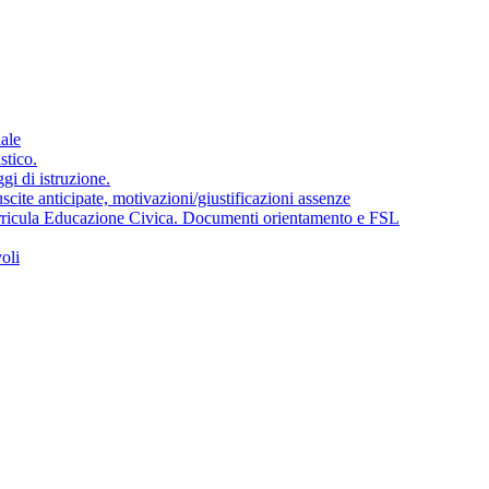
iale
stico.
gi di istruzione.
uscite anticipate, motivazioni/giustificazioni assenze
ricula Educazione Civica. Documenti orientamento e FSL
oli