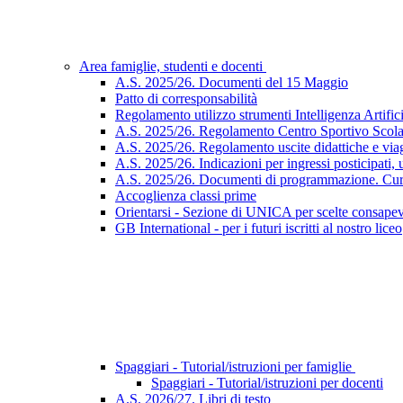
Area famiglie, studenti e docenti
A.S. 2025/26. Documenti del 15 Maggio
Patto di corresponsabilità
Regolamento utilizzo strumenti Intelligenza Artific
A.S. 2025/26. Regolamento Centro Sportivo Scola
A.S. 2025/26. Regolamento uscite didattiche e viag
A.S. 2025/26. Indicazioni per ingressi posticipati, 
A.S. 2025/26. Documenti di programmazione. Cur
Accoglienza classi prime
Orientarsi - Sezione di UNICA per scelte consapev
GB International - per i futuri iscritti al nostro liceo
Spaggiari - Tutorial/istruzioni per famiglie
Spaggiari - Tutorial/istruzioni per docenti
A.S. 2026/27. Libri di testo