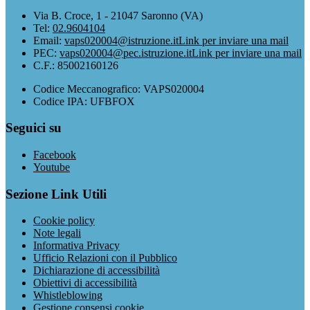
Via B. Croce, 1 - 21047 Saronno (VA)
Tel:
02.9604104
Email:
vaps020004@istruzione.it
Link per inviare una mail
PEC:
vaps020004@pec.istruzione.it
Link per inviare una mail
C.F.: 85002160126
Codice Meccanografico: VAPS020004
Codice IPA: UFBFOX
Seguici su
Facebook
Youtube
Sezione Link Utili
Cookie policy
Note legali
Informativa Privacy
Ufficio Relazioni con il Pubblico
Dichiarazione di accessibilità
Obiettivi di accessibilità
Whistleblowing
Gestione consensi cookie