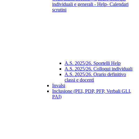
individuali e generali - Help- Calendari
scrutini
A.S. 2025/26. Sportelli Help
A.S. 2025/26. Colloqui individuali
A.S. 2025/26. Orario definitivo
classi e docenti
Invalsi
Inclusione (PEI, PDP, PFP, Verbali GLI,
PAI)