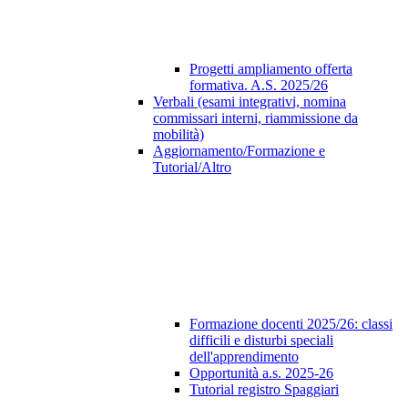
Progetti ampliamento offerta
formativa. A.S. 2025/26
Verbali (esami integrativi, nomina
commissari interni, riammissione da
mobilità)
Aggiornamento/Formazione e
Tutorial/Altro
Formazione docenti 2025/26: classi
difficili e disturbi speciali
dell'apprendimento
Opportunità a.s. 2025-26
Tutorial registro Spaggiari