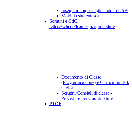
Insegnare inglese agli studenti DSA
Mobilità studentesca
Scrutini e CdC -
lettere/schede/frontespizi/procedure
Documento di Classe
(Programmazione) e Curriculum Ed.
Civica
Scrutini/Consigli di classe -
Procedure per Coordinatore
PTOF