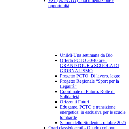
FSL (ex PCTO) - documentazione e
opportunità
UniMi-Una settimana da Bio
Offerta PCTO 30/40 ore -
GRANDTOUR a SCUOLA DI
GIORNALISMO
Progetto PCTO. Di lavoro, leggo
Progetto Regionale “Sport per la
Legalità”
Coordinate di Futuro: Rotte di
Solidarietà
Orizzonti Futuri
Edugame, PCTO e transizione
energetica: in esclusiva per le scuole
lombarde
Salone dello Studente - ottobre 2025
Orari classi/docenti - Quadro colloqui