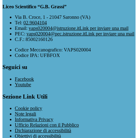
Liceo Scientifico “G.B. Grassi”
Via B. Croce, 1 - 21047 Saronno (VA)
Tel:
02.9604104
Email:
vaps020004@istruzione.it
Link per inviare una mail
PEC:
vaps020004@pec.istruzione.it
Link per inviare una mail
C.F.: 85002160126
Codice Meccanografico: VAPS020004
Codice IPA: UFBFOX
Seguici su
Facebook
Youtube
Sezione Link Utili
Cookie policy
Note legali
Informativa Privacy
Ufficio Relazioni con il Pubblico
Dichiarazione di accessibilità
Obiettivi di accessibilità