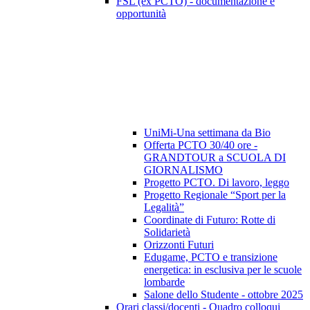
FSL (ex PCTO) - documentazione e
opportunità
UniMi-Una settimana da Bio
Offerta PCTO 30/40 ore -
GRANDTOUR a SCUOLA DI
GIORNALISMO
Progetto PCTO. Di lavoro, leggo
Progetto Regionale “Sport per la
Legalità”
Coordinate di Futuro: Rotte di
Solidarietà
Orizzonti Futuri
Edugame, PCTO e transizione
energetica: in esclusiva per le scuole
lombarde
Salone dello Studente - ottobre 2025
Orari classi/docenti - Quadro colloqui