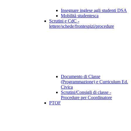
Insegnare inglese agli studenti DSA
Mobilità studentesca
Scrutini e CdC -
lettere/schede/frontespizi/procedure
Documento di Classe
(Programmazione) e Curriculum Ed.
Civica
Scrutini/Consigli di classe -
Procedure per Coordinatore
PTOF