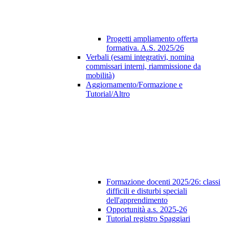
Progetti ampliamento offerta
formativa. A.S. 2025/26
Verbali (esami integrativi, nomina
commissari interni, riammissione da
mobilità)
Aggiornamento/Formazione e
Tutorial/Altro
Formazione docenti 2025/26: classi
difficili e disturbi speciali
dell'apprendimento
Opportunità a.s. 2025-26
Tutorial registro Spaggiari