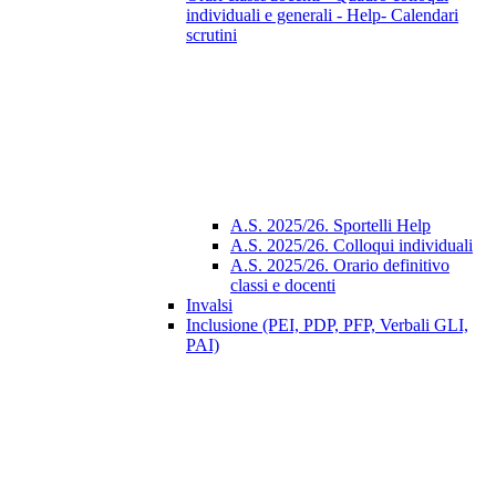
individuali e generali - Help- Calendari
scrutini
A.S. 2025/26. Sportelli Help
A.S. 2025/26. Colloqui individuali
A.S. 2025/26. Orario definitivo
classi e docenti
Invalsi
Inclusione (PEI, PDP, PFP, Verbali GLI,
PAI)